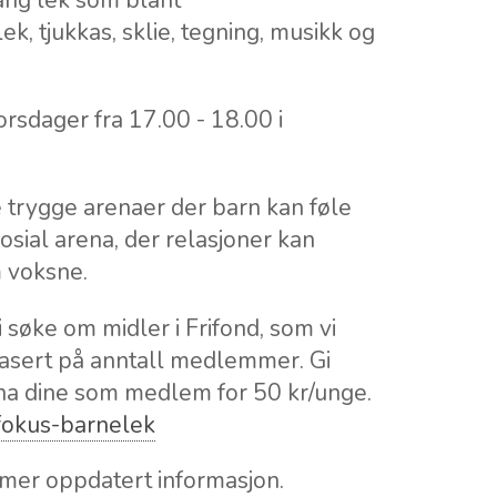
gang lek som blant
ek, tjukkas, sklie, tegning, musikk og
orsdager fra 17.00 - 18.00 i
 trygge arenaer der barn kan føle
osial arena, der relasjoner kan
 voksne.
 søke om midler i Frifond, som vi
 basert på anntall medlemmer. Gi
rna dine som medlem for 50 kr/unge.
/fokus-barnelek
 mer oppdatert informasjon.