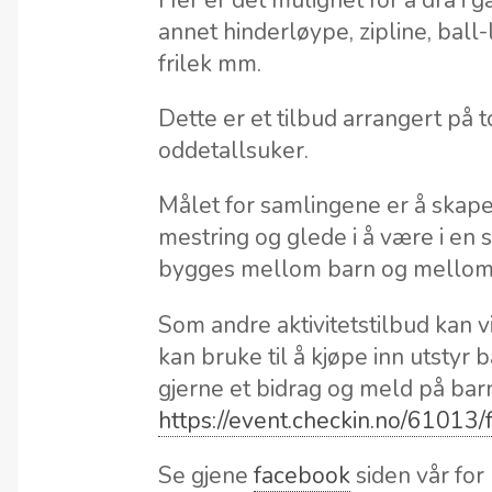
Her er det mulighet for å dra i 
annet hinderløype, zipline, ball-l
frilek mm.
Dette er et tilbud arrangert på t
oddetallsuker.
Målet for samlingene er å skape
mestring og glede i å være i en s
bygges mellom barn og mellom
Som andre aktivitetstilbud kan vi
kan bruke til å kjøpe inn utstyr
gjerne et bidrag og meld på ba
https://event.checkin.no/61013
Se gjene
facebook
siden vår for