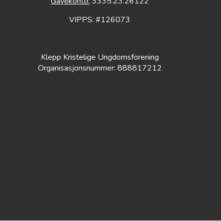
Gavekonto:
3335.23.26122
VIPPS: #126073
Klepp Kristelige Ungdomsforening
Organisasjonsnummer: 888817212