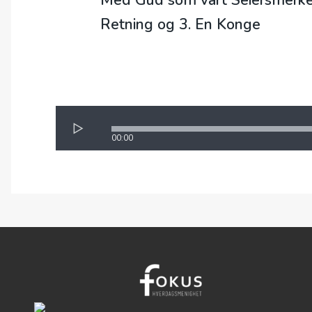
Med Gud som vårt Seiersmerke fin
Retning og 3. En Konge
00:00