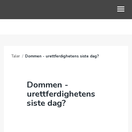
OM OSS
BLI MED
Taler
/
Dommen - urettferdighetens siste dag?
KALENDER
TALER
Dommen -
KLEPPE BEDEHUS
urettferdighetens
siste dag?