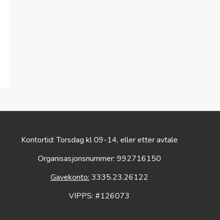
Kontortid: Torsdag kl 09-14, eller etter avtale
Organisasjonsnummer: 992716150
Gavekonto:
3335.23.26122
VIPPS: #126073