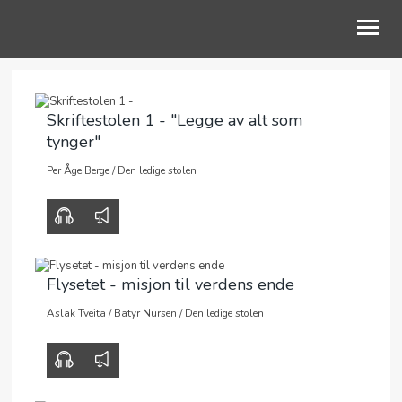
OM OSS
Skriftestolen 1 - "Legge av alt som
tynger"
BLI MED
Per Åge Berge
/
Den ledige stolen
KALENDER
00:00
32:43
TALER
KLEPPE BEDEHUS
Flysetet - misjon til verdens ende
Aslak Tveita
/
Batyr Nursen
/
Den ledige stolen
00:00
41:08