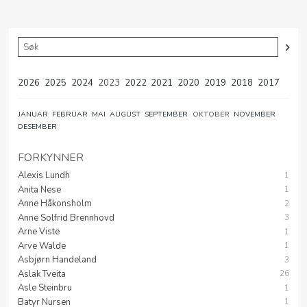
2026
2025
2024
2023
2022
2021
2020
2019
2018
2017
JANUAR
FEBRUAR
MAI
AUGUST
SEPTEMBER
OKTOBER
NOVEMBER
DESEMBER
FORKYNNER
Alexis Lundh
1
Anita Nese
1
Anne Håkonsholm
2
Anne Solfrid Brennhovd
3
Arne Viste
1
Arve Walde
1
Asbjørn Handeland
3
Aslak Tveita
26
Asle Steinbru
1
Batyr Nursen
1