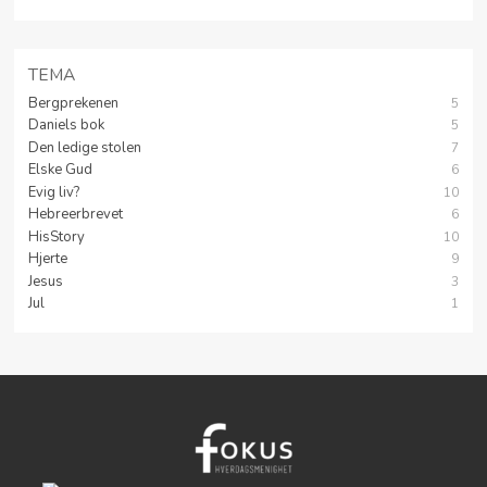
TEMA
Bergprekenen
5
Daniels bok
5
Den ledige stolen
7
Elske Gud
6
Evig liv?
10
Hebreerbrevet
6
HisStory
10
Hjerte
9
Jesus
3
Jul
1